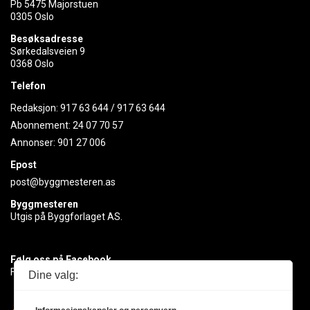
Pb 5475 Majorstuen
0305 Oslo
Besøksadresse
Sørkedalsveien 9
0368 Oslo
Telefon
Redaksjon:
917 63 644
/
917 63 644
Abonnement:
24 07 70 57
Annonser:
901 27 006
Epost
post@byggmesteren.as
Byggmesteren
Utgis på Byggforlaget AS.
Følg oss på Facebook
Få med deg det siste innen byggebransjen
Dine valg: