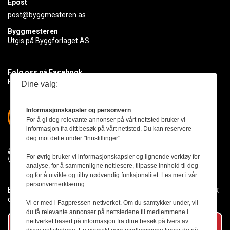
Epost
post@byggmesteren.as
Byggmesteren
Utgis på Byggforlaget AS.
Følg oss på Facebook
Få med deg det siste innen byggebransjen
Dine valg:
Informasjonskapsler og personvern
For å gi deg relevante annonser på vårt nettsted bruker vi
informasjon fra ditt besøk på vårt nettsted. Du kan reservere
deg mot dette under "Innstillinger".
For øvrig bruker vi informasjonskapsler og lignende verktøy for
analyse, for å sammenligne nettlesere, tilpasse innhold til deg
og for å utvikle og tilby nødvendig funksjonalitet. Les mer i vår
personvernerklæring.
Byggmesteren følger Vær Varsom-plakaten og presseetikken slik
den er nedfelt i Redaktørplakaten.
Vi er med i Fagpressen-nettverket. Om du samtykker under, vil
du få relevante annonser på nettstedene til medlemmene i
nettverket basert på informasjon fra dine besøk på tvers av
Abonner på vårt nyhetsbrev