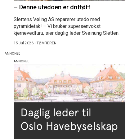
– Denne utedoen er drittøff
Slettens Vøling AS reparerer utedo med
pyramidetak! – Vi bruker supersenvokst
kjernevedfuru, sier daglig leder Sveinung Sletten.
15 Jul 2026
•
TØMREREN