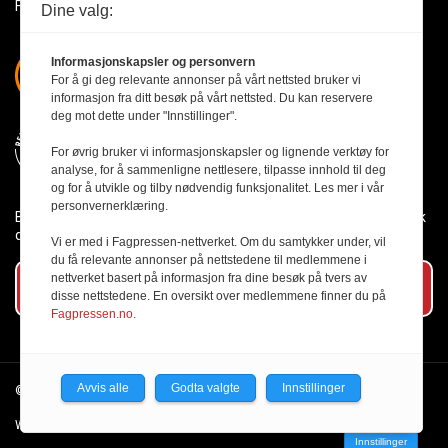
Få med deg det siste innen byggebransjen
Dine valg:
Informasjonskapsler og personvern
For å gi deg relevante annonser på vårt nettsted bruker vi
informasjon fra ditt besøk på vårt nettsted. Du kan reservere
deg mot dette under "Innstillinger".
For øvrig bruker vi informasjonskapsler og lignende verktøy for
analyse, for å sammenligne nettlesere, tilpasse innhold til deg
og for å utvikle og tilby nødvendig funksjonalitet. Les mer i vår
personvernerklæring.
Byggmesteren følger Vær Varsom-plakaten og presseetikken slik
den er nedfelt i Redaktørplakaten.
Vi er med i Fagpressen-nettverket. Om du samtykker under, vil
du få relevante annonser på nettstedene til medlemmene i
nettverket basert på informasjon fra dine besøk på tvers av
Abonner på vårt nyhetsbrev
disse nettstedene. En oversikt over medlemmene finner du på
Fagpressen.no.
Avvis alle
Godta valgte
Innstillinger
© 2026 Byggmesteren.
Personvernerklæring.
Webutvikling av Creatur
Innstillinger