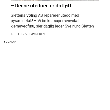
– Denne utedoen er drittøff
Slettens Vøling AS reparerer utedo med
pyramidetak! – Vi bruker supersenvokst
kjernevedfuru, sier daglig leder Sveinung Sletten.
15 Jul 2026
•
TØMREREN