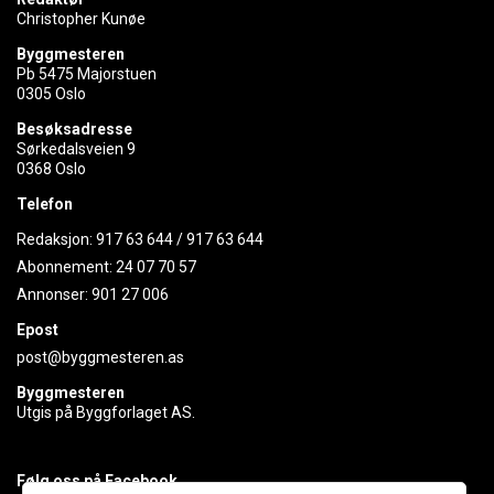
Christopher Kunøe
Byggmesteren
Pb 5475 Majorstuen
0305 Oslo
Besøksadresse
Sørkedalsveien 9
0368 Oslo
Telefon
Redaksjon:
917 63 644
/
917 63 644
Abonnement:
24 07 70 57
Annonser:
901 27 006
Epost
post@byggmesteren.as
Byggmesteren
Utgis på Byggforlaget AS.
Følg oss på Facebook