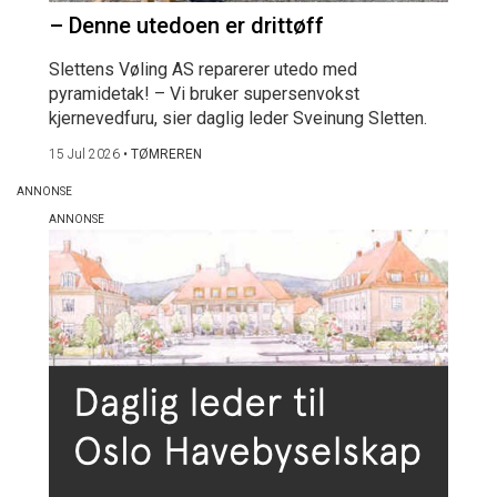
– Denne utedoen er drittøff
Slettens Vøling AS reparerer utedo med
pyramidetak! – Vi bruker supersenvokst
kjernevedfuru, sier daglig leder Sveinung Sletten.
15 Jul 2026
•
TØMREREN