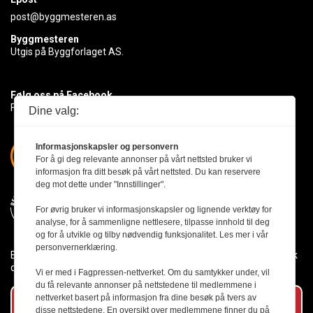
post@byggmesteren.as
Byggmesteren
Utgis på Byggforlaget AS.
Følg oss på Facebook
Få med deg det siste innen byggebransjen
Dine valg:
Informasjonskapsler og personvern
For å gi deg relevante annonser på vårt nettsted bruker vi
informasjon fra ditt besøk på vårt nettsted. Du kan reservere
deg mot dette under "Innstillinger".
For øvrig bruker vi informasjonskapsler og lignende verktøy for
analyse, for å sammenligne nettlesere, tilpasse innhold til deg
og for å utvikle og tilby nødvendig funksjonalitet. Les mer i vår
personvernerklæring.
Byggmesteren følger Vær Varsom-plakaten og presseetikken slik
den er nedfelt i Redaktørplakaten.
Vi er med i Fagpressen-nettverket. Om du samtykker under, vil
du få relevante annonser på nettstedene til medlemmene i
nettverket basert på informasjon fra dine besøk på tvers av
Abonner på vårt nyhetsbrev
disse nettstedene. En oversikt over medlemmene finner du på