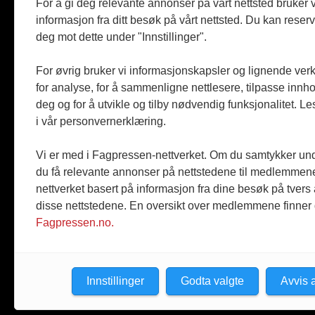
For å gi deg relevante annonser på vårt nettsted bruker v
Produkter
informasjon fra ditt besøk på vårt nettsted. Du kan reser
Kommenta
deg mot dette under "Innstillinger".
Magasiner
Jobbmark
For øvrig bruker vi informasjonskapsler og lignende ver
for analyse, for å sammenligne nettlesere, tilpasse innhol
deg og for å utvikle og tilby nødvendig funksjonalitet. L
i vår personvernerklæring.
Vi er med i Fagpressen-nettverket. Om du samtykker unde
du få relevante annonser på nettstedene til medlemmene
nettverket basert på informasjon fra dine besøk på tvers
disse nettstedene. En oversikt over medlemmene finner
Fagpressen.no.
Innstillinger
Godta valgte
Avvis a
© 2026 Byggmesteren.
Personvernerklæring.