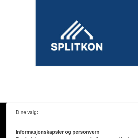
Dine valg:
Abonner
Nyheter
Tømreren
Informasjonskapsler og personvern
Reportasje