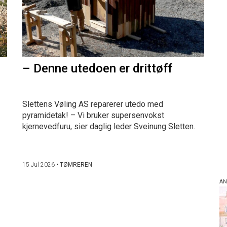
– Denne utedoen er drittøff
Slettens Vøling AS reparerer utedo med
pyramidetak! – Vi bruker supersenvokst
kjernevedfuru, sier daglig leder Sveinung Sletten.
15 Jul 2026
•
TØMREREN