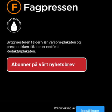
Byggmesteren følger Vær Varsom-plakaten og
presseetikken slik den er nedfelt i
Redaktørplakaten.
Abonner på vårt nyhetsbrev
Webutvikling av Creatur
Innstillinger