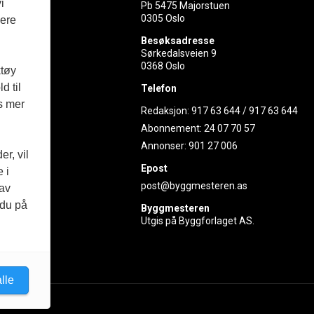
i
Pb 5475 Majorstuen
0305 Oslo
vere
rer
Besøksadresse
Sørkedalsveien 9
ed
0368 Oslo
ktøy
d til
Telefon
es mer
Redaksjon:
917 63 644
/
917 63 644
Abonnement:
24 07 70 57
Annonser:
901 27 006
r, vil
Epost
 i
post@byggmesteren.as
 av
 du på
Byggmesteren
Utgis på Byggforlaget AS.
lle