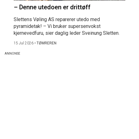
– Denne utedoen er drittøff
Slettens Vøling AS reparerer utedo med
pyramidetak! – Vi bruker supersenvokst
kjernevedfuru, sier daglig leder Sveinung Sletten.
15 Jul 2026
•
TØMREREN