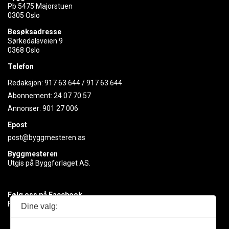
Pb 5475 Majorstuen
0305 Oslo
Besøksadresse
Sørkedalsveien 9
0368 Oslo
Telefon
Redaksjon:
917 63 644
/
917 63 644
Abonnement:
24 07 70 57
Annonser:
901 27 006
Epost
post@byggmesteren.as
Byggmesteren
Utgis på Byggforlaget AS.
Følg oss på Facebook
Få med deg det siste innen byggebransjen
Dine valg: