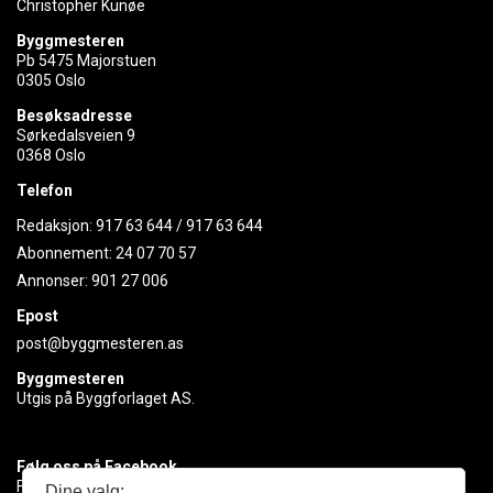
Christopher Kunøe
Byggmesteren
Pb 5475 Majorstuen
0305 Oslo
Besøksadresse
Sørkedalsveien 9
0368 Oslo
Telefon
Redaksjon:
917 63 644
/
917 63 644
Abonnement:
24 07 70 57
Annonser:
901 27 006
Epost
post@byggmesteren.as
Byggmesteren
Utgis på Byggforlaget AS.
Følg oss på Facebook
Få med deg det siste innen byggebransjen
Dine valg: