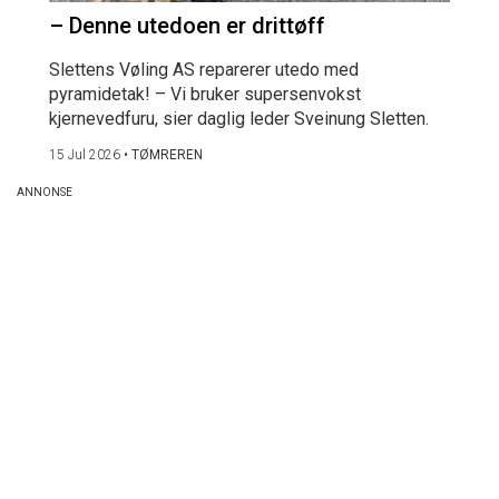
– Denne utedoen er drittøff
Slettens Vøling AS reparerer utedo med
pyramidetak! – Vi bruker supersenvokst
kjernevedfuru, sier daglig leder Sveinung Sletten.
15 Jul 2026
•
TØMREREN