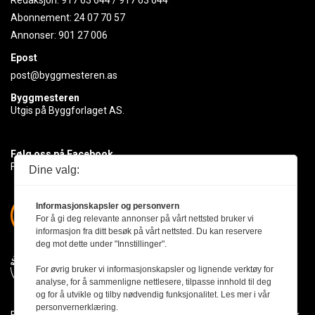
Redaksjon:
917 63 644
/
917 63 644
Abonnement:
24 07 70 57
Annonser:
901 27 006
Epost
post@byggmesteren.as
Byggmesteren
Utgis på Byggforlaget AS.
Følg oss på Facebook
Få med deg det siste innen byggebransjen
Dine valg:
Informasjonskapsler og personvern
For å gi deg relevante annonser på vårt nettsted bruker vi
informasjon fra ditt besøk på vårt nettsted. Du kan reservere
deg mot dette under "Innstillinger".
For øvrig bruker vi informasjonskapsler og lignende verktøy for
analyse, for å sammenligne nettlesere, tilpasse innhold til deg
og for å utvikle og tilby nødvendig funksjonalitet. Les mer i vår
personvernerklæring.