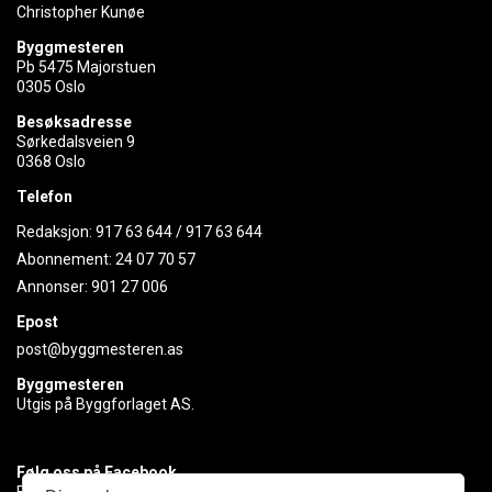
Christopher Kunøe
Byggmesteren
Pb 5475 Majorstuen
0305 Oslo
Besøksadresse
Sørkedalsveien 9
0368 Oslo
Telefon
Redaksjon:
917 63 644
/
917 63 644
Abonnement:
24 07 70 57
Annonser:
901 27 006
Epost
post@byggmesteren.as
Byggmesteren
Utgis på Byggforlaget AS.
Følg oss på Facebook
Få med deg det siste innen byggebransjen