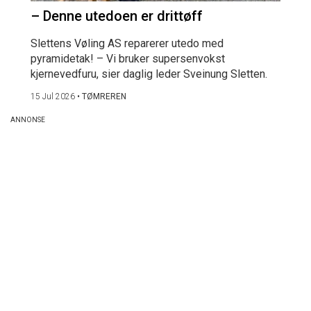
– Denne utedoen er drittøff
Slettens Vøling AS reparerer utedo med
pyramidetak! – Vi bruker supersenvokst
kjernevedfuru, sier daglig leder Sveinung Sletten.
15 Jul 2026
•
TØMREREN