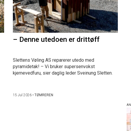
– Denne utedoen er drittøff
Slettens Vøling AS reparerer utedo med
pyramidetak! – Vi bruker supersenvokst
kjernevedfuru, sier daglig leder Sveinung Sletten.
15 Jul 2026
•
TØMREREN