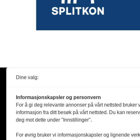
Dine valg:
Abonner
Nyheter
Tømreren
Informasjonskapsler og personvern
Reportasje
For å gi deg relevante annonser på vårt nettsted bruker v
Produkter
informasjon fra ditt besøk på vårt nettsted. Du kan reser
Kommenta
deg mot dette under "Innstillinger".
Magasiner
Jobbmark
For øvrig bruker vi informasjonskapsler og lignende ver