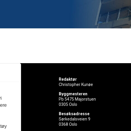
Redaktør
Christopher Kunøe
Byggmesteren
i
Pb 5475 Majorstuen
0305 Oslo
vere
rer
Besøksadresse
Sørkedalsveien 9
ed
0368 Oslo
ktøy