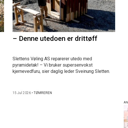
– Denne utedoen er drittøff
Slettens Vøling AS reparerer utedo med
pyramidetak! – Vi bruker supersenvokst
kjernevedfuru, sier daglig leder Sveinung Sletten.
15 Jul 2026
•
TØMREREN