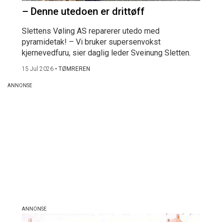
– Denne utedoen er drittøff
Slettens Vøling AS reparerer utedo med
pyramidetak! – Vi bruker supersenvokst
kjernevedfuru, sier daglig leder Sveinung Sletten.
15 Jul 2026
•
TØMREREN