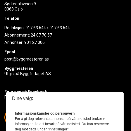
Sørkedalsveien 9
0368 Oslo
Telefon
Redaksjon:
917 63 644
/
917 63 644
Abonnement:
24 07 70 57
Annonser:
901 27 006
Epost
post@byggmesteren.as
Byggmesteren
Utgis på Byggforlaget AS.
Følg oss på Facebook
Få med deg det siste innen byggebransjen
Dine valg:
Informasjonskapsler og personvern
For å gi deg relevante annonser på vårt nettsted bruker vi
informasjon fra ditt besøk på vårt nettsted. Du kan reservere
deg mot dette under "Innstillinger".