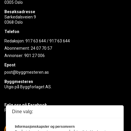
0305 Oslo
Besøksadresse
Sørkedalsveien 9
0368 Oslo
Telefon
Redaksjon:
917 63 644
/
917 63 644
Abonnement:
24 07 70 57
Annonser:
901 27 006
Epost
post@byggmesteren.as
Byggmesteren
Utgis på Byggforlaget AS.
Følg oss på Facebook
Få med deg det siste innen byggebransjen
Dine valg:
Informasjonskapsler og personvern