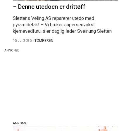
– Denne utedoen er drittøff
Slettens Vøling AS reparerer utedo med
pyramidetak! – Vi bruker supersenvokst
kjernevedfuru, sier daglig leder Sveinung Sletten.
15 Jul 2026
•
TØMREREN