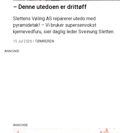
– Denne utedoen er drittøff
Slettens Vøling AS reparerer utedo med
pyramidetak! – Vi bruker supersenvokst
kjernevedfuru, sier daglig leder Sveinung Sletten.
15 Jul 2026
•
TØMREREN