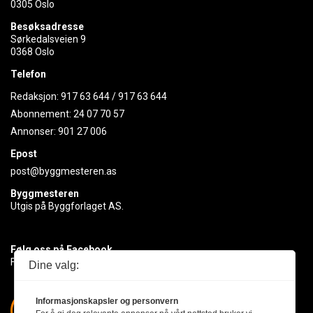
0305 Oslo
Besøksadresse
Sørkedalsveien 9
0368 Oslo
Telefon
Redaksjon:
917 63 644
/
917 63 644
Abonnement:
24 07 70 57
Annonser:
901 27 006
Epost
post@byggmesteren.as
Byggmesteren
Utgis på Byggforlaget AS.
Følg oss på Facebook
Få med deg det siste innen byggebransjen
Dine valg:
Informasjonskapsler og personvern