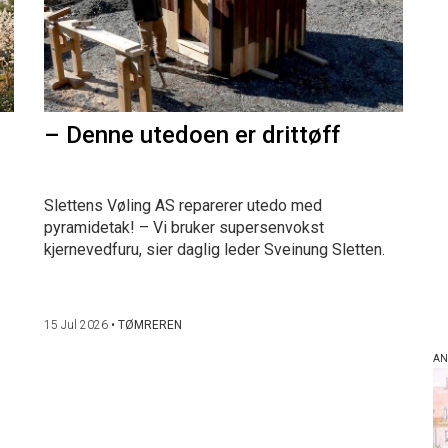
– Denne utedoen er drittøff
Slettens Vøling AS reparerer utedo med
pyramidetak! – Vi bruker supersenvokst
kjernevedfuru, sier daglig leder Sveinung Sletten.
15 Jul 2026
•
TØMREREN