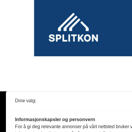
Dine valg:
Abonner
Nyheter
Tømreren
Informasjonskapsler og personvern
Reportasje
For å gi deg relevante annonser på vårt nettsted bruker v
Produkter