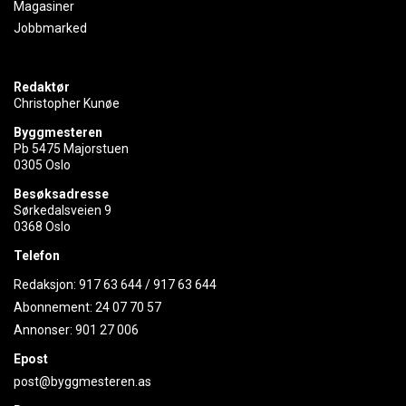
Magasiner
Jobbmarked
Redaktør
Christopher Kunøe
Byggmesteren
Pb 5475 Majorstuen
0305 Oslo
Besøksadresse
Sørkedalsveien 9
0368 Oslo
Telefon
Redaksjon:
917 63 644
/
917 63 644
Abonnement:
24 07 70 57
Annonser:
901 27 006
Epost
post@byggmesteren.as