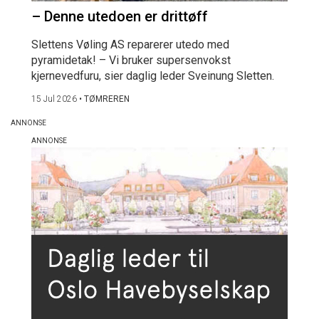
– Denne utedoen er drittøff
Slettens Vøling AS reparerer utedo med
pyramidetak! – Vi bruker supersenvokst
kjernevedfuru, sier daglig leder Sveinung Sletten.
15 Jul 2026
•
TØMREREN