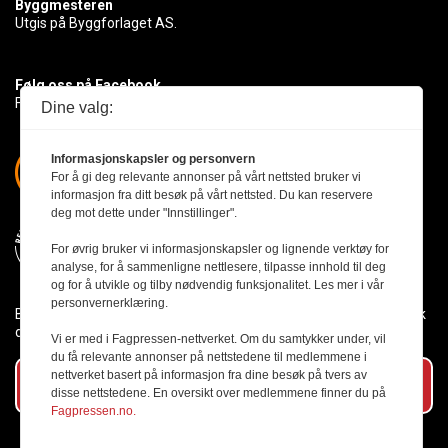
Byggmesteren
Utgis på Byggforlaget AS.
Følg oss på Facebook
Få med deg det siste innen byggebransjen
Dine valg:
Informasjonskapsler og personvern
For å gi deg relevante annonser på vårt nettsted bruker vi
informasjon fra ditt besøk på vårt nettsted. Du kan reservere
deg mot dette under "Innstillinger".
For øvrig bruker vi informasjonskapsler og lignende verktøy for
analyse, for å sammenligne nettlesere, tilpasse innhold til deg
og for å utvikle og tilby nødvendig funksjonalitet. Les mer i vår
personvernerklæring.
Byggmesteren følger Vær Varsom-plakaten og presseetikken slik
den er nedfelt i Redaktørplakaten.
Vi er med i Fagpressen-nettverket. Om du samtykker under, vil
du få relevante annonser på nettstedene til medlemmene i
nettverket basert på informasjon fra dine besøk på tvers av
Abonner på vårt nyhetsbrev
disse nettstedene. En oversikt over medlemmene finner du på
Fagpressen.no.