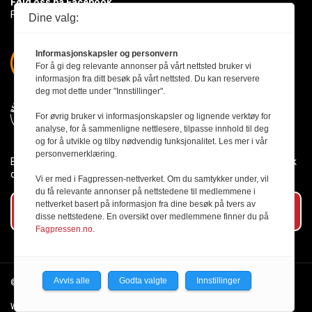
Følg oss på Facebook
Få med deg det siste innen byggebransjen
Dine valg:
Informasjonskapsler og personvern
For å gi deg relevante annonser på vårt nettsted bruker vi
informasjon fra ditt besøk på vårt nettsted. Du kan reservere
deg mot dette under "Innstillinger".
For øvrig bruker vi informasjonskapsler og lignende verktøy for
analyse, for å sammenligne nettlesere, tilpasse innhold til deg
og for å utvikle og tilby nødvendig funksjonalitet. Les mer i vår
personvernerklæring.
Byggmesteren følger Vær Varsom-plakaten og presseetikken slik
den er nedfelt i Redaktørplakaten.
Vi er med i Fagpressen-nettverket. Om du samtykker under, vil
du få relevante annonser på nettstedene til medlemmene i
nettverket basert på informasjon fra dine besøk på tvers av
Abonner på vårt nyhetsbrev
disse nettstedene. En oversikt over medlemmene finner du på
Fagpressen.no.
Avvis alle
Godta valgte
Innstillinger
© 2026 Byggmesteren.
Personvernerklæring.
Webutvikling av Creatur