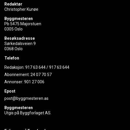
Redaktør
Christopher Kunøe
Byggmesteren
Pb 5475 Majorstuen
0305 Oslo
Besøksadresse
Sørkedalsveien 9
0368 Oslo
Telefon
Redaksjon:
917 63 644
/
917 63 644
Abonnement:
24 07 70 57
Annonser:
901 27 006
Epost
post@byggmesteren.as
Byggmesteren
Utgis på Byggforlaget AS.