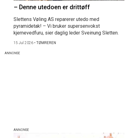
– Denne utedoen er drittøff
Slettens Vøling AS reparerer utedo med
pyramidetak! – Vi bruker supersenvokst
kjernevedfuru, sier daglig leder Sveinung Sletten.
15 Jul 2026
•
TØMREREN