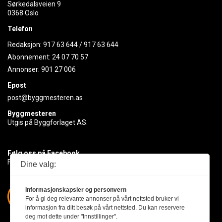
Sørkedalsveien 9
0368 Oslo
Telefon
Redaksjon:
917 63 644
/
917 63 644
Abonnement:
24 07 70 57
Annonser:
901 27 006
Epost
post@byggmesteren.as
Byggmesteren
Utgis på Byggforlaget AS.
Følg oss på Facebook
Få med deg det siste innen byggebransjen
Dine valg:
Informasjonskapsler og personvern
For å gi deg relevante annonser på vårt nettsted bruker vi
informasjon fra ditt besøk på vårt nettsted. Du kan reservere
deg mot dette under "Innstillinger".