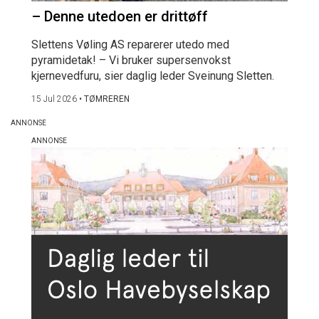
– Denne utedoen er drittøff
Slettens Vøling AS reparerer utedo med
pyramidetak! – Vi bruker supersenvokst
kjernevedfuru, sier daglig leder Sveinung Sletten.
15 Jul 2026
•
TØMREREN