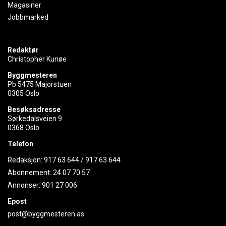
Magasiner
Jobbmarked
Redaktør
Christopher Kunøe
Byggmesteren
Pb 5475 Majorstuen
0305 Oslo
Besøksadresse
Sørkedalsveien 9
0368 Oslo
Telefon
Redaksjon:
917 63 644
/
917 63 644
Abonnement:
24 07 70 57
Annonser:
901 27 006
Epost
post@byggmesteren.as