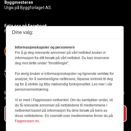
Byggmesteren
Utgis på Byggforlaget AS.
Følg oss på Facebook
Få med deg det siste innen byggebransjen
Dine valg:
Informasjonskapsler og personvern
For å gi deg relevante annonser på vårt nettsted bruker vi
informasjon fra ditt besøk på vårt nettsted. Du kan reservere
deg mot dette under "Innstillinger".
For øvrig bruker vi informasjonskapsler og lignende verktøy for
analyse, for å sammenligne nettlesere, tilpasse innhold til deg
og for å utvikle og tilby nødvendig funksjonalitet. Les mer i vår
personvernerklæring.
Byggmesteren følger Vær Varsom-plakaten og presseetikken slik
den er nedfelt i Redaktørplakaten.
Vi er med i Fagpressen-nettverket. Om du samtykker under, vil
du få relevante annonser på nettstedene til medlemmene i
nettverket basert på informasjon fra dine besøk på tvers av
Abonner på vårt nyhetsbrev
disse nettstedene. En oversikt over medlemmene finner du på
Fagpressen.no.