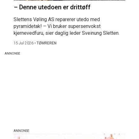
– Denne utedoen er drittøff
Slettens Vøling AS reparerer utedo med
pyramidetak! – Vi bruker supersenvokst
kjernevedfuru, sier daglig leder Sveinung Sletten.
15 Jul 2026
•
TØMREREN