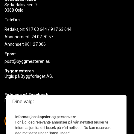
Sørkedalsveien 9
0368 Oslo
Telefon
Redaksjon:
917 63 644
/
917 63 644
Abonnement:
24 07 70 57
Annonser:
901 27 006
Epost
post@byggmesteren.as
Byggmesteren
Utgis på Byggforlaget AS.
Følg oss på Facebook
Få med deg det siste innen byggebransjen
Dine valg:
Informasjonskapsler og personvern
For å gi deg relevante annonser på vårt nettsted bruker vi
informasjon fra ditt besøk på vårt nettsted. Du kan reservere
deg mot dette under "Innstillinger".