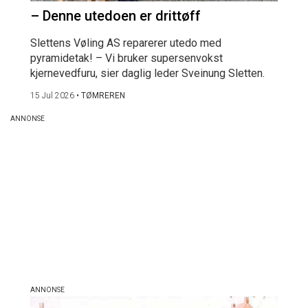
– Denne utedoen er drittøff
Slettens Vøling AS reparerer utedo med
pyramidetak! – Vi bruker supersenvokst
kjernevedfuru, sier daglig leder Sveinung Sletten.
15 Jul 2026
•
TØMREREN