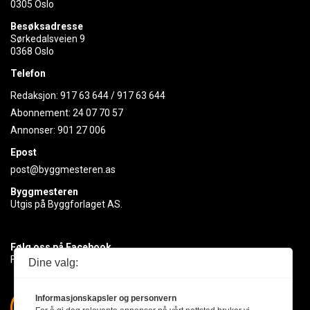
0305 Oslo
Besøksadresse
Sørkedalsveien 9
0368 Oslo
Telefon
Redaksjon:
917 63 644
/
917 63 644
Abonnement:
24 07 70 57
Annonser:
901 27 006
Epost
post@byggmesteren.as
Byggmesteren
Utgis på Byggforlaget AS.
Følg oss på Facebook
Få med deg det siste innen byggebransjen
Dine valg:
Informasjonskapsler og personvern