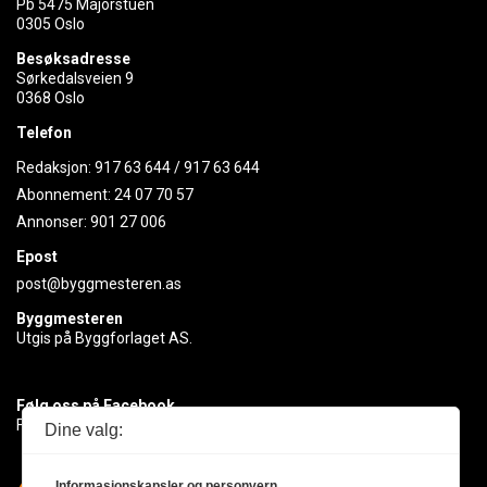
Pb 5475 Majorstuen
0305 Oslo
Besøksadresse
Sørkedalsveien 9
0368 Oslo
Telefon
Redaksjon:
917 63 644
/
917 63 644
Abonnement:
24 07 70 57
Annonser:
901 27 006
Epost
post@byggmesteren.as
Byggmesteren
Utgis på Byggforlaget AS.
Følg oss på Facebook
Få med deg det siste innen byggebransjen
Dine valg:
Informasjonskapsler og personvern