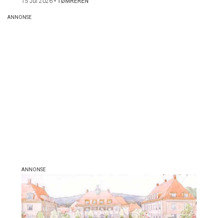
15 Jul 2026
•
TØMREREN