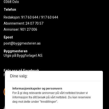
0368 Oslo
Telefon
Redaksjon:
917 63 644
/
917 63 644
Abonnement:
24 07 70 57
Annonser:
901 27 006
Epost
post@byggmesteren.as
Byggmesteren
Utgis på Byggforlaget AS.
Følg oss på Facebook
Få med deg det siste innen byggebransjen
Dine valg:
Informasjonskapsler og personvern
For å gi deg relevante annonser på vårt nettsted bruker vi
informasjon fra ditt besøk på vårt nettsted. Du kan reservere
deg mot dette under "Innstillinger".