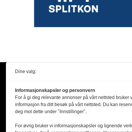
Dine valg:
Abonner
Nyheter
Tømreren
Informasjonskapsler og personvern
Reportasje
For å gi deg relevante annonser på vårt nettsted bruker v
Produkter
informasjon fra ditt besøk på vårt nettsted. Du kan reser
Kommenta
deg mot dette under "Innstillinger".
Magasiner
Jobbmark
For øvrig bruker vi informasjonskapsler og lignende ver