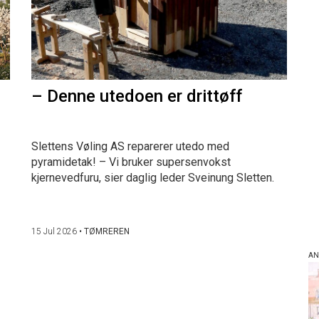
– Denne utedoen er drittøff
Slettens Vøling AS reparerer utedo med
pyramidetak! – Vi bruker supersenvokst
kjernevedfuru, sier daglig leder Sveinung Sletten.
15 Jul 2026
•
TØMREREN