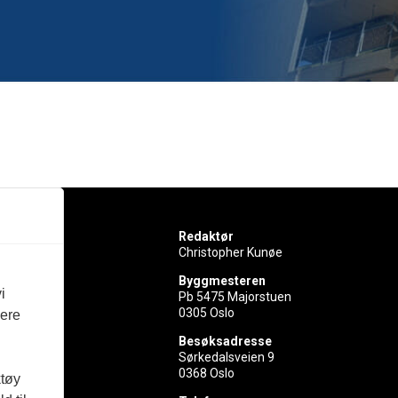
Redaktør
Christopher Kunøe
Byggmesteren
i
Pb 5475 Majorstuen
0305 Oslo
vere
rer
Besøksadresse
Sørkedalsveien 9
ed
0368 Oslo
ktøy