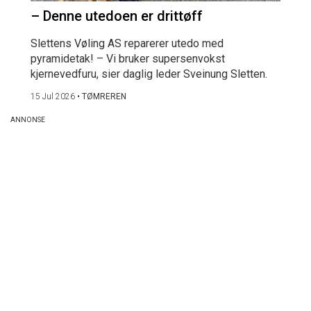
– Denne utedoen er drittøff
Slettens Vøling AS reparerer utedo med
pyramidetak! – Vi bruker supersenvokst
kjernevedfuru, sier daglig leder Sveinung Sletten.
15 Jul 2026
•
TØMREREN