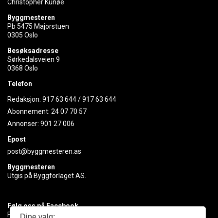
Christopher Kunøe
Byggmesteren
Pb 5475 Majorstuen
0305 Oslo
Besøksadresse
Sørkedalsveien 9
0368 Oslo
Telefon
Redaksjon:
917 63 644
/
917 63 644
Abonnement:
24 07 70 57
Annonser:
901 27 006
Epost
post@byggmesteren.as
Byggmesteren
Utgis på Byggforlaget AS.
Følg oss på Facebook
Få med deg det siste innen byggebransjen
Dine valg: