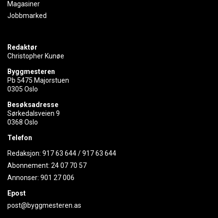
Magasiner
Jobbmarked
Redaktør
Christopher Kunøe
Byggmesteren
Pb 5475 Majorstuen
0305 Oslo
Besøksadresse
Sørkedalsveien 9
0368 Oslo
Telefon
Redaksjon:
917 63 644
/
917 63 644
Abonnement:
24 07 70 57
Annonser:
901 27 006
Epost
post@byggmesteren.as