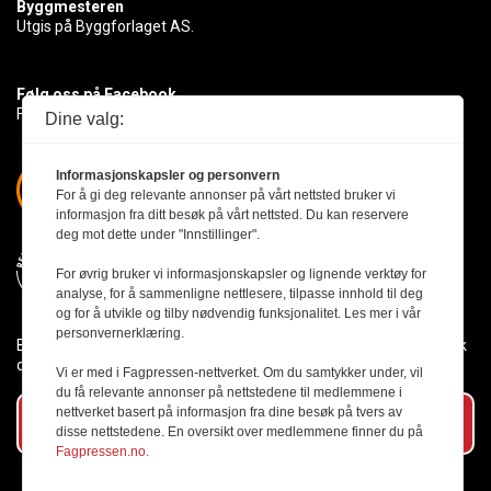
Byggmesteren
Utgis på Byggforlaget AS.
Følg oss på Facebook
Få med deg det siste innen byggebransjen
Dine valg:
Informasjonskapsler og personvern
For å gi deg relevante annonser på vårt nettsted bruker vi
informasjon fra ditt besøk på vårt nettsted. Du kan reservere
deg mot dette under "Innstillinger".
For øvrig bruker vi informasjonskapsler og lignende verktøy for
analyse, for å sammenligne nettlesere, tilpasse innhold til deg
og for å utvikle og tilby nødvendig funksjonalitet. Les mer i vår
personvernerklæring.
Byggmesteren følger Vær Varsom-plakaten og presseetikken slik
den er nedfelt i Redaktørplakaten.
Vi er med i Fagpressen-nettverket. Om du samtykker under, vil
du få relevante annonser på nettstedene til medlemmene i
nettverket basert på informasjon fra dine besøk på tvers av
Abonner på vårt nyhetsbrev
disse nettstedene. En oversikt over medlemmene finner du på
Fagpressen.no.