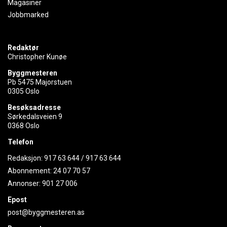
Magasiner
Jobbmarked
Redaktør
Christopher Kunøe
Byggmesteren
Pb 5475 Majorstuen
0305 Oslo
Besøksadresse
Sørkedalsveien 9
0368 Oslo
Telefon
Redaksjon:
917 63 644
/
917 63 644
Abonnement:
24 07 70 57
Annonser:
901 27 006
Epost
post@byggmesteren.as