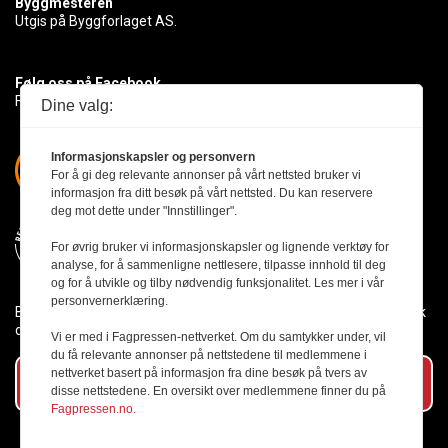
Byggmesteren
Utgis på Byggforlaget AS.
Følg oss på Facebook
Få med deg det siste innen byggebransjen
Dine valg:
Informasjonskapsler og personvern
For å gi deg relevante annonser på vårt nettsted bruker vi
informasjon fra ditt besøk på vårt nettsted. Du kan reservere
deg mot dette under "Innstillinger".
For øvrig bruker vi informasjonskapsler og lignende verktøy for
analyse, for å sammenligne nettlesere, tilpasse innhold til deg
og for å utvikle og tilby nødvendig funksjonalitet. Les mer i vår
personvernerklæring.
Byggmesteren følger Vær Varsom-plakaten og presseetikken slik
den er nedfelt i Redaktørplakaten.
Vi er med i Fagpressen-nettverket. Om du samtykker under, vil
du få relevante annonser på nettstedene til medlemmene i
nettverket basert på informasjon fra dine besøk på tvers av
Abonner på vårt nyhetsbrev
disse nettstedene. En oversikt over medlemmene finner du på
Fagpressen.no.