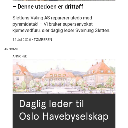
– Denne utedoen er drittøff
Slettens Vøling AS reparerer utedo med
pyramidetak! – Vi bruker supersenvokst
kjernevedfuru, sier daglig leder Sveinung Sletten.
15 Jul 2026
•
TØMREREN