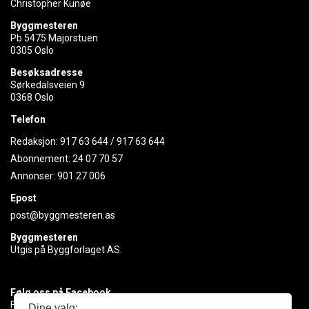
Christopher Kunøe
Byggmesteren
Pb 5475 Majorstuen
0305 Oslo
Besøksadresse
Sørkedalsveien 9
0368 Oslo
Telefon
Redaksjon:
917 63 644
/
917 63 644
Abonnement:
24 07 70 57
Annonser:
901 27 006
Epost
post@byggmesteren.as
Byggmesteren
Utgis på Byggforlaget AS.
Følg oss på Facebook
Få med deg det siste innen byggebransjen
Dine valg: