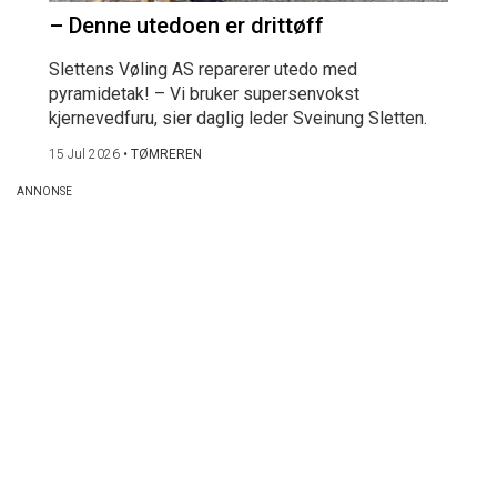
– Denne utedoen er drittøff
Slettens Vøling AS reparerer utedo med
pyramidetak! – Vi bruker supersenvokst
kjernevedfuru, sier daglig leder Sveinung Sletten.
15 Jul 2026
•
TØMREREN