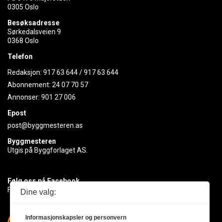
0305 Oslo
Besøksadresse
Sørkedalsveien 9
0368 Oslo
Telefon
Redaksjon:
917 63 644
/
917 63 644
Abonnement:
24 07 70 57
Annonser:
901 27 006
Epost
post@byggmesteren.as
Byggmesteren
Utgis på Byggforlaget AS.
Følg oss på Facebook
Få med deg det siste innen byggebransjen
Dine valg:
Informasjonskapsler og personvern