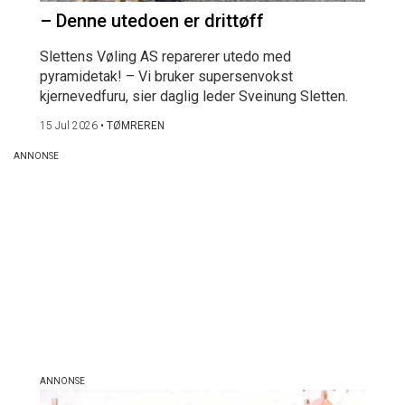
– Denne utedoen er drittøff
Slettens Vøling AS reparerer utedo med
pyramidetak! – Vi bruker supersenvokst
kjernevedfuru, sier daglig leder Sveinung Sletten.
15 Jul 2026
•
TØMREREN