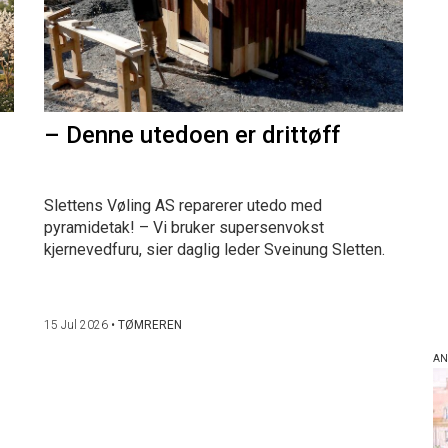
– Denne utedoen er drittøff
Slettens Vøling AS reparerer utedo med
pyramidetak! – Vi bruker supersenvokst
kjernevedfuru, sier daglig leder Sveinung Sletten.
15 Jul 2026
•
TØMREREN