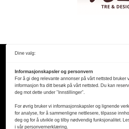
Dine valg:
Abonner
Nyheter
Tømreren
Informasjonskapsler og personvern
Reportasje
For å gi deg relevante annonser på vårt nettsted bruker v
Produkter
informasjon fra ditt besøk på vårt nettsted. Du kan reser
Kommenta
deg mot dette under "Innstillinger".
Magasiner
Jobbmark
For øvrig bruker vi informasjonskapsler og lignende ver
for analyse, for å sammenligne nettlesere, tilpasse innhol
deg og for å utvikle og tilby nødvendig funksjonalitet. L
i vår personvernerklæring.