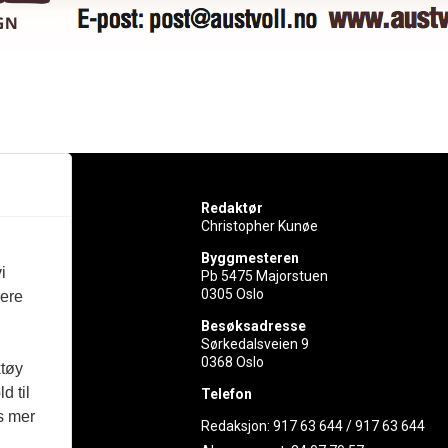
Redaktør
Christopher Kunøe
Byggmesteren
i
Pb 5475 Majorstuen
0305 Oslo
vere
rer
Besøksadresse
Sørkedalsveien 9
ed
0368 Oslo
ktøy
d til
Telefon
es mer
Redaksjon:
917 63 644
/
917 63 644