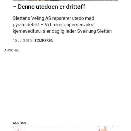
– Denne utedoen er drittøff
Slettens Vøling AS reparerer utedo med
pyramidetak! – Vi bruker supersenvokst
kjernevedfuru, sier daglig leder Sveinung Sletten.
15 Jul 2026
•
TØMREREN