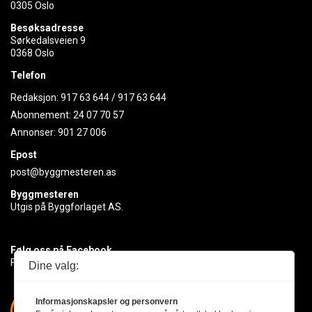
0305 Oslo
Besøksadresse
Sørkedalsveien 9
0368 Oslo
Telefon
Redaksjon:
917 63 644
/
917 63 644
Abonnement:
24 07 70 57
Annonser:
901 27 006
Epost
post@byggmesteren.as
Byggmesteren
Utgis på Byggforlaget AS.
Følg oss på Facebook
Få med deg det siste innen byggebransjen
Dine valg:
Informasjonskapsler og personvern