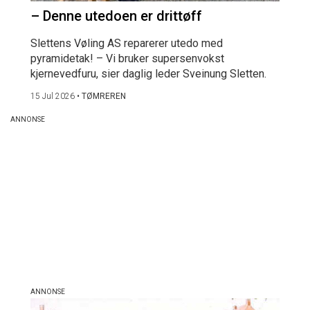
– Denne utedoen er drittøff
Slettens Vøling AS reparerer utedo med
pyramidetak! – Vi bruker supersenvokst
kjernevedfuru, sier daglig leder Sveinung Sletten.
15 Jul 2026
•
TØMREREN