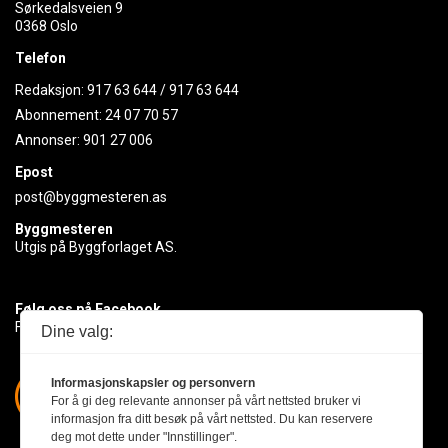
Sørkedalsveien 9
0368 Oslo
Telefon
Redaksjon:
917 63 644
/
917 63 644
Abonnement:
24 07 70 57
Annonser:
901 27 006
Epost
post@byggmesteren.as
Byggmesteren
Utgis på Byggforlaget AS.
Følg oss på Facebook
Få med deg det siste innen byggebransjen
Dine valg:
Informasjonskapsler og personvern
For å gi deg relevante annonser på vårt nettsted bruker vi
informasjon fra ditt besøk på vårt nettsted. Du kan reservere
deg mot dette under "Innstillinger".