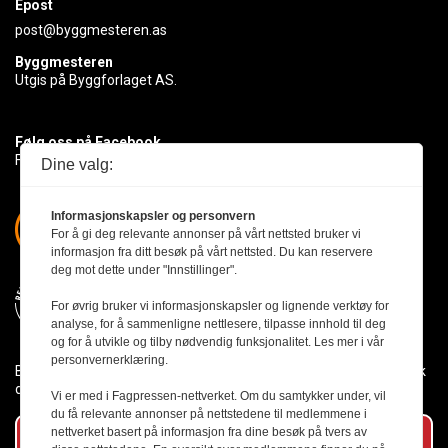
Epost
post@byggmesteren.as
Byggmesteren
Utgis på Byggforlaget AS.
Følg oss på Facebook
Få med deg det siste innen byggebransjen
Dine valg:
Informasjonskapsler og personvern
For å gi deg relevante annonser på vårt nettsted bruker vi
informasjon fra ditt besøk på vårt nettsted. Du kan reservere
deg mot dette under "Innstillinger".
For øvrig bruker vi informasjonskapsler og lignende verktøy for
analyse, for å sammenligne nettlesere, tilpasse innhold til deg
og for å utvikle og tilby nødvendig funksjonalitet. Les mer i vår
personvernerklæring.
Byggmesteren følger Vær Varsom-plakaten og presseetikken slik
den er nedfelt i Redaktørplakaten.
Vi er med i Fagpressen-nettverket. Om du samtykker under, vil
du få relevante annonser på nettstedene til medlemmene i
nettverket basert på informasjon fra dine besøk på tvers av
Abonner på vårt nyhetsbrev