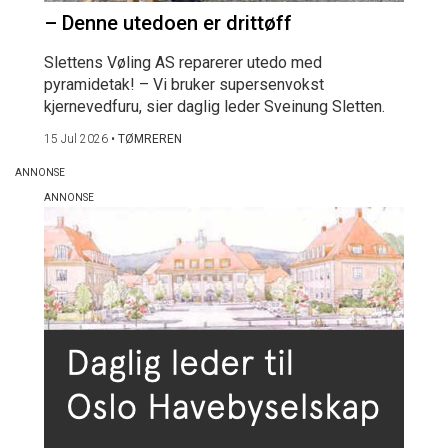
– Denne utedoen er drittøff
Slettens Vøling AS reparerer utedo med
pyramidetak! – Vi bruker supersenvokst
kjernevedfuru, sier daglig leder Sveinung Sletten.
15 Jul 2026
•
TØMREREN