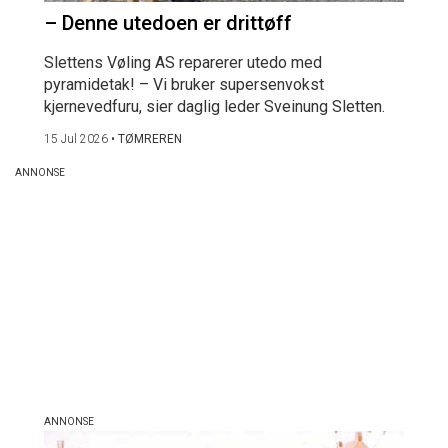
– Denne utedoen er drittøff
Slettens Vøling AS reparerer utedo med
pyramidetak! – Vi bruker supersenvokst
kjernevedfuru, sier daglig leder Sveinung Sletten.
15 Jul 2026
•
TØMREREN