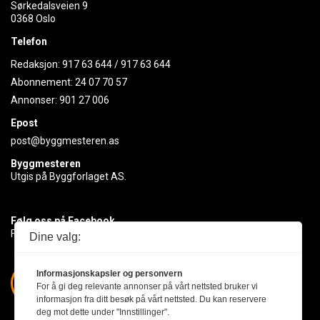
Sørkedalsveien 9
0368 Oslo
Telefon
Redaksjon:
917 63 644
/
917 63 644
Abonnement:
24 07 70 57
Annonser:
901 27 006
Epost
post@byggmesteren.as
Byggmesteren
Utgis på Byggforlaget AS.
Følg oss på Facebook
Få med deg det siste innen byggebransjen
Dine valg:
Informasjonskapsler og personvern
For å gi deg relevante annonser på vårt nettsted bruker vi
informasjon fra ditt besøk på vårt nettsted. Du kan reservere
deg mot dette under "Innstillinger".