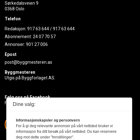
Sørkedalsveien 9
0368 Oslo
Telefon
Redaksjon:
917 63 644
/
917 63 644
Abonnement:
24 07 70 57
Annonser:
901 27 006
Epost
post@byggmesteren.as
Byggmesteren
Utgis på Byggforlaget AS.
Følg oss på Facebook
Få med deg det siste innen byggebransjen
Dine valg:
Informasjonskapsler og personvern
For å gi deg relevante annonser på vårt nettsted bruker vi
informasjon fra ditt besøk på vårt nettsted. Du kan reservere
deg mot dette under "Innstillinger".