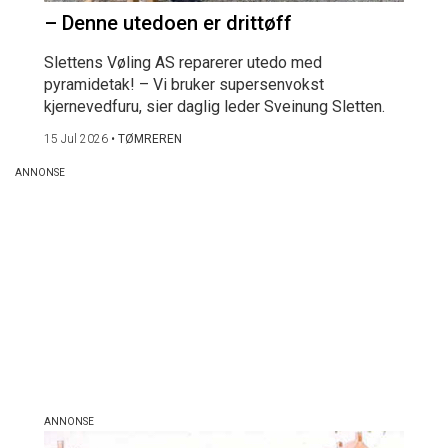
– Denne utedoen er drittøff
Slettens Vøling AS reparerer utedo med
pyramidetak! – Vi bruker supersenvokst
kjernevedfuru, sier daglig leder Sveinung Sletten.
15 Jul 2026
•
TØMREREN