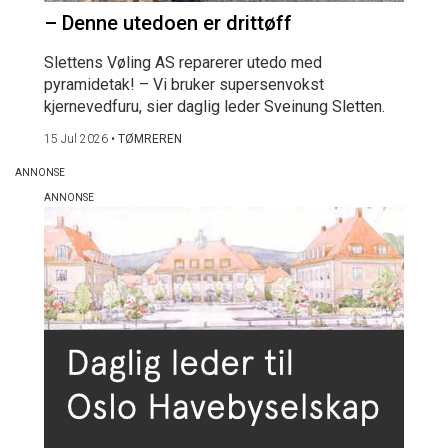
– Denne utedoen er drittøff
Slettens Vøling AS reparerer utedo med
pyramidetak! – Vi bruker supersenvokst
kjernevedfuru, sier daglig leder Sveinung Sletten.
15 Jul 2026
•
TØMREREN