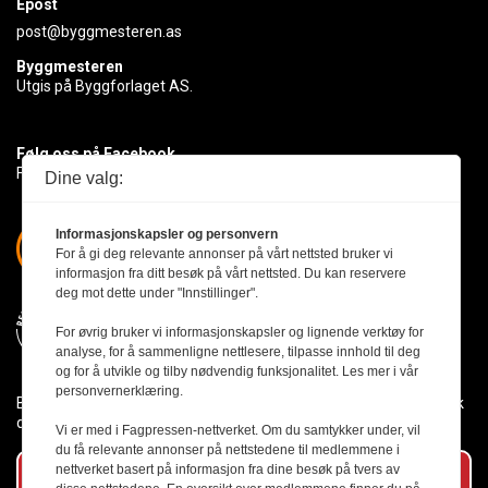
Epost
post@byggmesteren.as
Byggmesteren
Utgis på Byggforlaget AS.
Følg oss på Facebook
Få med deg det siste innen byggebransjen
Dine valg:
Informasjonskapsler og personvern
For å gi deg relevante annonser på vårt nettsted bruker vi
informasjon fra ditt besøk på vårt nettsted. Du kan reservere
deg mot dette under "Innstillinger".
For øvrig bruker vi informasjonskapsler og lignende verktøy for
analyse, for å sammenligne nettlesere, tilpasse innhold til deg
og for å utvikle og tilby nødvendig funksjonalitet. Les mer i vår
personvernerklæring.
Byggmesteren følger Vær Varsom-plakaten og presseetikken slik
den er nedfelt i Redaktørplakaten.
Vi er med i Fagpressen-nettverket. Om du samtykker under, vil
du få relevante annonser på nettstedene til medlemmene i
nettverket basert på informasjon fra dine besøk på tvers av
Abonner på vårt nyhetsbrev