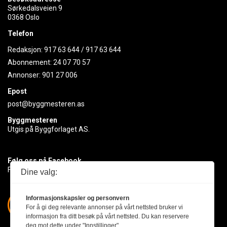
Sørkedalsveien 9
0368 Oslo
Telefon
Redaksjon:
917 63 644
/
917 63 644
Abonnement:
24 07 70 57
Annonser:
901 27 006
Epost
post@byggmesteren.as
Byggmesteren
Utgis på Byggforlaget AS.
Følg oss på Facebook
Få med deg det siste innen byggebransjen
Dine valg:
Informasjonskapsler og personvern
For å gi deg relevante annonser på vårt nettsted bruker vi
informasjon fra ditt besøk på vårt nettsted. Du kan reservere
deg mot dette under "Innstillinger".