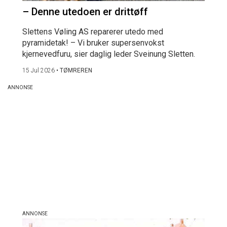
– Denne utedoen er drittøff
Slettens Vøling AS reparerer utedo med
pyramidetak! – Vi bruker supersenvokst
kjernevedfuru, sier daglig leder Sveinung Sletten.
15 Jul 2026
•
TØMREREN