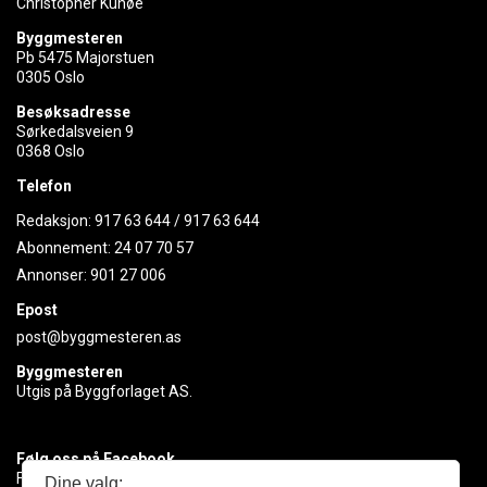
Christopher Kunøe
Byggmesteren
Pb 5475 Majorstuen
0305 Oslo
Besøksadresse
Sørkedalsveien 9
0368 Oslo
Telefon
Redaksjon:
917 63 644
/
917 63 644
Abonnement:
24 07 70 57
Annonser:
901 27 006
Epost
post@byggmesteren.as
Byggmesteren
Utgis på Byggforlaget AS.
Følg oss på Facebook
Få med deg det siste innen byggebransjen
Dine valg: