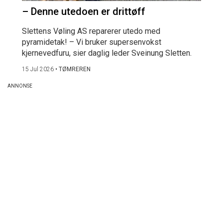
– Denne utedoen er drittøff
Slettens Vøling AS reparerer utedo med
pyramidetak! – Vi bruker supersenvokst
kjernevedfuru, sier daglig leder Sveinung Sletten.
15 Jul 2026
•
TØMREREN