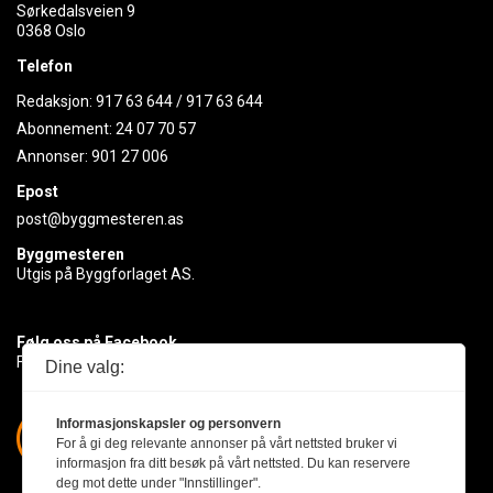
Sørkedalsveien 9
0368 Oslo
Telefon
Redaksjon:
917 63 644
/
917 63 644
Abonnement:
24 07 70 57
Annonser:
901 27 006
Epost
post@byggmesteren.as
Byggmesteren
Utgis på Byggforlaget AS.
Følg oss på Facebook
Få med deg det siste innen byggebransjen
Dine valg:
Informasjonskapsler og personvern
For å gi deg relevante annonser på vårt nettsted bruker vi
informasjon fra ditt besøk på vårt nettsted. Du kan reservere
deg mot dette under "Innstillinger".