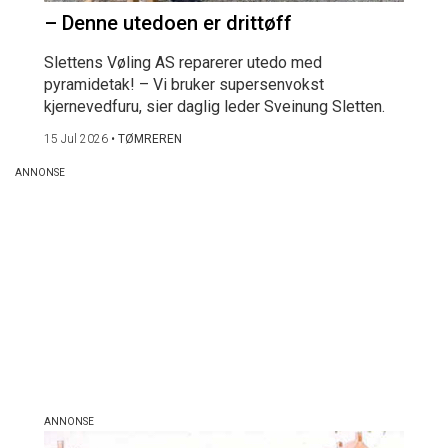
– Denne utedoen er drittøff
Slettens Vøling AS reparerer utedo med
pyramidetak! – Vi bruker supersenvokst
kjernevedfuru, sier daglig leder Sveinung Sletten.
15 Jul 2026
•
TØMREREN