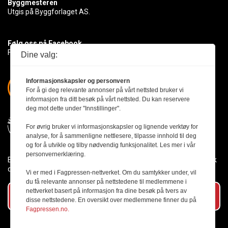
Byggmesteren
Utgis på Byggforlaget AS.
Følg oss på Facebook
Få med deg det siste innen byggebransjen
Dine valg:
Informasjonskapsler og personvern
For å gi deg relevante annonser på vårt nettsted bruker vi
informasjon fra ditt besøk på vårt nettsted. Du kan reservere
deg mot dette under "Innstillinger".
For øvrig bruker vi informasjonskapsler og lignende verktøy for
analyse, for å sammenligne nettlesere, tilpasse innhold til deg
og for å utvikle og tilby nødvendig funksjonalitet. Les mer i vår
personvernerklæring.
Byggmesteren følger Vær Varsom-plakaten og presseetikken slik
den er nedfelt i Redaktørplakaten.
Vi er med i Fagpressen-nettverket. Om du samtykker under, vil
du få relevante annonser på nettstedene til medlemmene i
nettverket basert på informasjon fra dine besøk på tvers av
Abonner på vårt nyhetsbrev
disse nettstedene. En oversikt over medlemmene finner du på
Fagpressen.no.