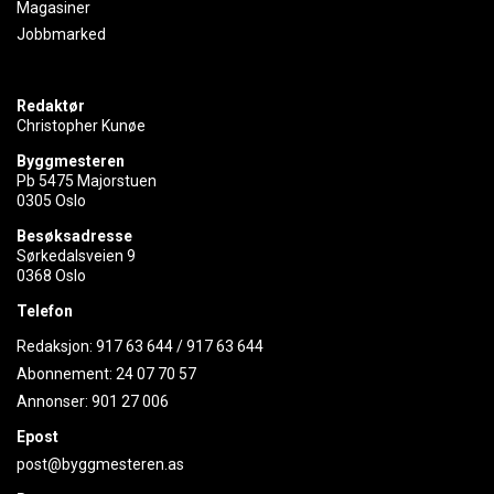
Magasiner
Jobbmarked
Redaktør
Christopher Kunøe
Byggmesteren
Pb 5475 Majorstuen
0305 Oslo
Besøksadresse
Sørkedalsveien 9
0368 Oslo
Telefon
Redaksjon:
917 63 644
/
917 63 644
Abonnement:
24 07 70 57
Annonser:
901 27 006
Epost
post@byggmesteren.as