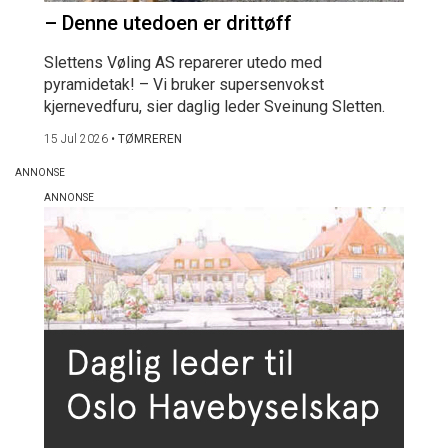
– Denne utedoen er drittøff
Slettens Vøling AS reparerer utedo med
pyramidetak! – Vi bruker supersenvokst
kjernevedfuru, sier daglig leder Sveinung Sletten.
15 Jul 2026
•
TØMREREN