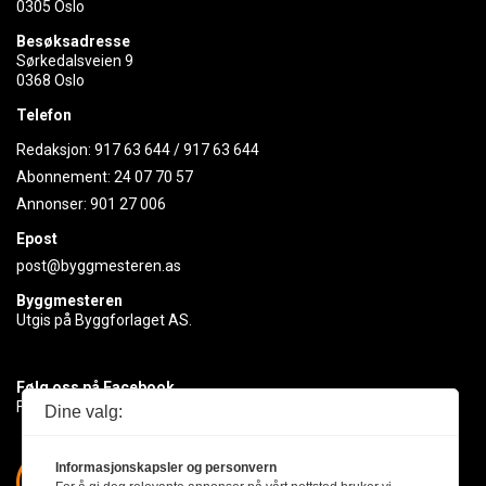
0305 Oslo
Besøksadresse
Sørkedalsveien 9
0368 Oslo
Telefon
Redaksjon:
917 63 644
/
917 63 644
Abonnement:
24 07 70 57
Annonser:
901 27 006
Epost
post@byggmesteren.as
Byggmesteren
Utgis på Byggforlaget AS.
Følg oss på Facebook
Få med deg det siste innen byggebransjen
Dine valg:
Informasjonskapsler og personvern