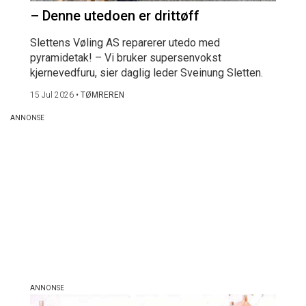
– Denne utedoen er drittøff
Slettens Vøling AS reparerer utedo med
pyramidetak! – Vi bruker supersenvokst
kjernevedfuru, sier daglig leder Sveinung Sletten.
15 Jul 2026
•
TØMREREN