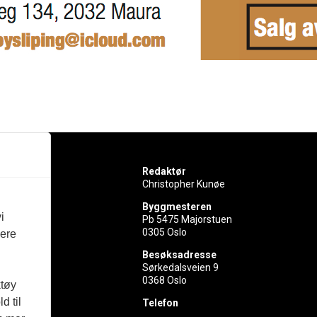
Redaktør
Christopher Kunøe
Byggmesteren
i
Pb 5475 Majorstuen
0305 Oslo
vere
rer
Besøksadresse
Sørkedalsveien 9
ed
0368 Oslo
ktøy
d til
Telefon