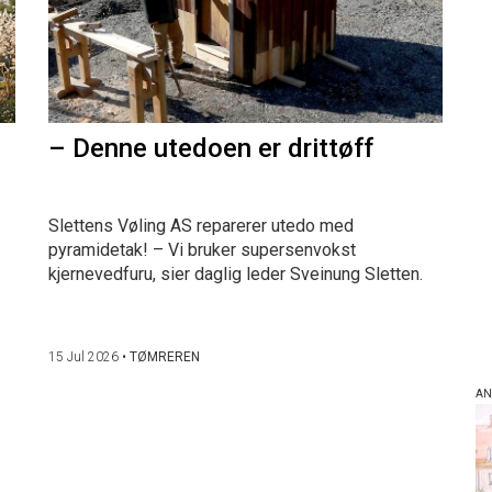
– Denne utedoen er drittøff
Slettens Vøling AS reparerer utedo med
pyramidetak! – Vi bruker supersenvokst
kjernevedfuru, sier daglig leder Sveinung Sletten.
15 Jul 2026
•
TØMREREN