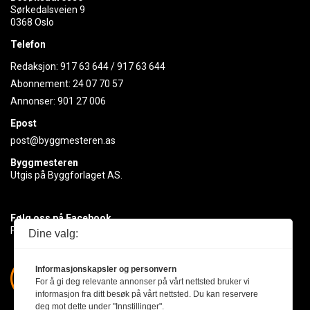
Sørkedalsveien 9
0368 Oslo
Telefon
Redaksjon:
917 63 644
/
917 63 644
Abonnement:
24 07 70 57
Annonser:
901 27 006
Epost
post@byggmesteren.as
Byggmesteren
Utgis på Byggforlaget AS.
Følg oss på Facebook
Få med deg det siste innen byggebransjen
Dine valg:
Informasjonskapsler og personvern
For å gi deg relevante annonser på vårt nettsted bruker vi
informasjon fra ditt besøk på vårt nettsted. Du kan reservere
deg mot dette under "Innstillinger".