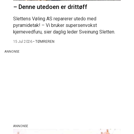
– Denne utedoen er drittøff
Slettens Vøling AS reparerer utedo med
pyramidetak! – Vi bruker supersenvokst
kjernevedfuru, sier daglig leder Sveinung Sletten.
15 Jul 2026
•
TØMREREN