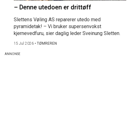
– Denne utedoen er drittøff
Slettens Vøling AS reparerer utedo med
pyramidetak! – Vi bruker supersenvokst
kjernevedfuru, sier daglig leder Sveinung Sletten.
15 Jul 2026
•
TØMREREN