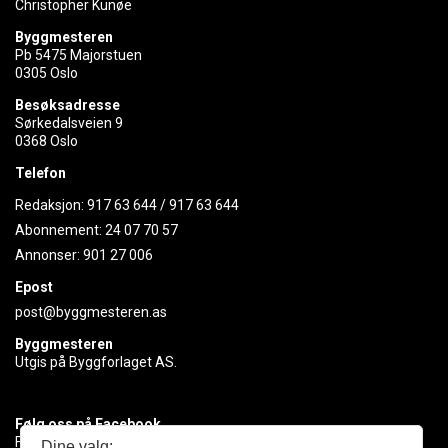
Christopher Kunøe
Byggmesteren
Pb 5475 Majorstuen
0305 Oslo
Besøksadresse
Sørkedalsveien 9
0368 Oslo
Telefon
Redaksjon:
917 63 644
/
917 63 644
Abonnement:
24 07 70 57
Annonser:
901 27 006
Epost
post@byggmesteren.as
Byggmesteren
Utgis på Byggforlaget AS.
Følg oss på Facebook
Få med deg det siste innen byggebransjen
Dine valg: