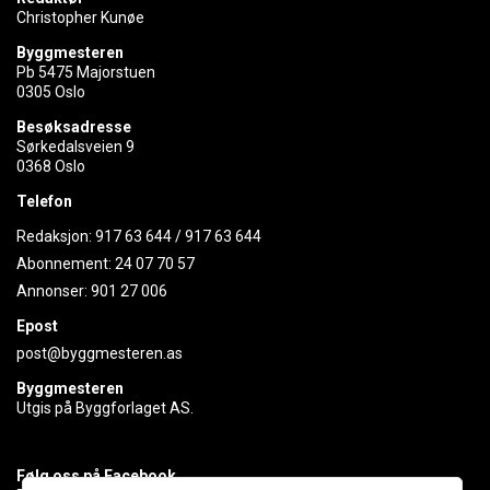
Christopher Kunøe
Byggmesteren
Pb 5475 Majorstuen
0305 Oslo
Besøksadresse
Sørkedalsveien 9
0368 Oslo
Telefon
Redaksjon:
917 63 644
/
917 63 644
Abonnement:
24 07 70 57
Annonser:
901 27 006
Epost
post@byggmesteren.as
Byggmesteren
Utgis på Byggforlaget AS.
Følg oss på Facebook