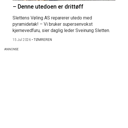
– Denne utedoen er drittøff
Slettens Vøling AS reparerer utedo med
pyramidetak! – Vi bruker supersenvokst
kjernevedfuru, sier daglig leder Sveinung Sletten.
15 Jul 2026
•
TØMREREN