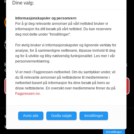
Få med deg det siste innen byggebransjen
Dine valg:
Informasjonskapsler og personvern
For å gi deg relevante annonser på vårt nettsted bruker vi
informasjon fra ditt besøk på vårt nettsted. Du kan reservere
deg mot dette under "Innstillinger".
For øvrig bruker vi informasjonskapsler og lignende verktøy for
analyse, for å sammenligne nettlesere, tilpasse innhold til deg
og for å utvikle og tilby nødvendig funksjonalitet. Les mer i vår
personvernerklæring.
Byggmesteren følger Vær Varsom-plakaten og presseetikken slik
den er nedfelt i Redaktørplakaten.
Vi er med i Fagpressen-nettverket. Om du samtykker under, vil
du få relevante annonser på nettstedene til medlemmene i
nettverket basert på informasjon fra dine besøk på tvers av
Abonner på vårt nyhetsbrev
disse nettstedene. En oversikt over medlemmene finner du på
Fagpressen.no.
Avvis alle
Godta valgte
Innstillinger
© 2026 Byggmesteren.
Personvernerklæring.
Webutvikling av Creatur
Innstillinger