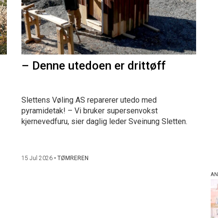
– Denne utedoen er drittøff
Slettens Vøling AS reparerer utedo med
pyramidetak! – Vi bruker supersenvokst
kjernevedfuru, sier daglig leder Sveinung Sletten.
15 Jul 2026
•
TØMREREN