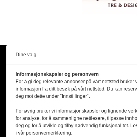
Dine valg:
Abonner
Nyheter
Tømreren
Informasjonskapsler og personvern
Reportasje
For å gi deg relevante annonser på vårt nettsted bruker v
Produkter
informasjon fra ditt besøk på vårt nettsted. Du kan reser
Kommenta
deg mot dette under "Innstillinger".
Magasiner
Jobbmark
For øvrig bruker vi informasjonskapsler og lignende ver
for analyse, for å sammenligne nettlesere, tilpasse innhol
deg og for å utvikle og tilby nødvendig funksjonalitet. L
i vår personvernerklæring.