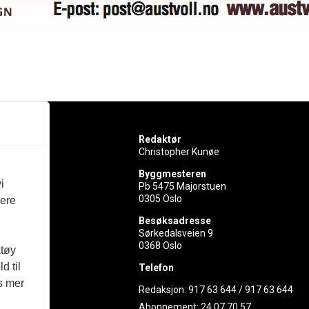
Redaktør
Christopher Kunøe
Byggmesteren
i
Pb 5475 Majorstuen
0305 Oslo
vere
rer
Besøksadresse
Sørkedalsveien 9
ed
0368 Oslo
ktøy
d til
Telefon
es mer
Redaksjon:
917 63 644
/
917 63 644
Abonnement:
24 07 70 57