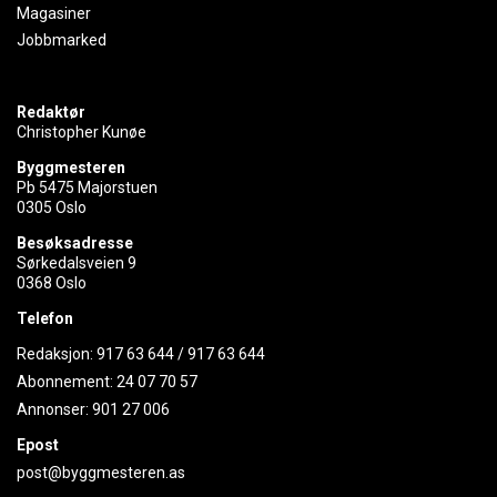
Magasiner
Jobbmarked
Redaktør
Christopher Kunøe
Byggmesteren
Pb 5475 Majorstuen
0305 Oslo
Besøksadresse
Sørkedalsveien 9
0368 Oslo
Telefon
Redaksjon:
917 63 644
/
917 63 644
Abonnement:
24 07 70 57
Annonser:
901 27 006
Epost
post@byggmesteren.as