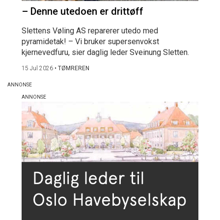
– Denne utedoen er drittøff
Slettens Vøling AS reparerer utedo med
pyramidetak! – Vi bruker supersenvokst
kjernevedfuru, sier daglig leder Sveinung Sletten.
15 Jul 2026
•
TØMREREN