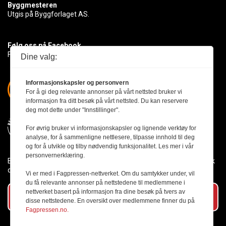
Byggmesteren
Utgis på Byggforlaget AS.
Følg oss på Facebook
Få med deg det siste innen byggebransjen
Dine valg:
Informasjonskapsler og personvern
For å gi deg relevante annonser på vårt nettsted bruker vi
informasjon fra ditt besøk på vårt nettsted. Du kan reservere
deg mot dette under "Innstillinger".
For øvrig bruker vi informasjonskapsler og lignende verktøy for
analyse, for å sammenligne nettlesere, tilpasse innhold til deg
og for å utvikle og tilby nødvendig funksjonalitet. Les mer i vår
personvernerklæring.
Byggmesteren følger Vær Varsom-plakaten og presseetikken slik
den er nedfelt i Redaktørplakaten.
Vi er med i Fagpressen-nettverket. Om du samtykker under, vil
du få relevante annonser på nettstedene til medlemmene i
nettverket basert på informasjon fra dine besøk på tvers av
Abonner på vårt nyhetsbrev
disse nettstedene. En oversikt over medlemmene finner du på
Fagpressen.no.