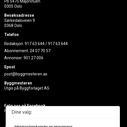
Pb 5475 Majorstuen
0305 Oslo
Besøksadresse
Sørkedalsveien 9
0368 Oslo
Telefon
Redaksjon:
917 63 644
/
917 63 644
Abonnement:
24 07 70 57
Annonser:
901 27 006
Epost
post@byggmesteren.as
Byggmesteren
Utgis på Byggforlaget AS.
Følg oss på Facebook
Få med deg det siste innen byggebransjen
Dine valg:
Informasjonskapsler og personvern