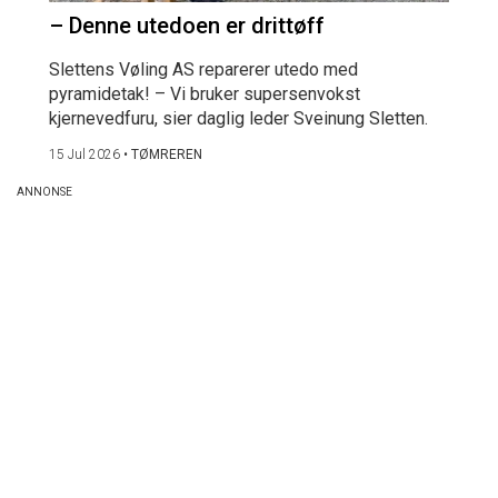
– Denne utedoen er drittøff
Slettens Vøling AS reparerer utedo med
pyramidetak! – Vi bruker supersenvokst
kjernevedfuru, sier daglig leder Sveinung Sletten.
15 Jul 2026
•
TØMREREN