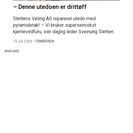
– Denne utedoen er drittøff
Slettens Vøling AS reparerer utedo med
pyramidetak! – Vi bruker supersenvokst
kjernevedfuru, sier daglig leder Sveinung Sletten.
15 Jul 2026
•
TØMREREN