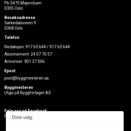
Pb 5475 Majorstuen
0305 Oslo
Besøksadresse
Sørkedalsveien 9
0368 Oslo
Telefon
Redaksjon:
917 63 644
/
917 63 644
Abonnement:
24 07 70 57
Annonser:
901 27 006
Epost
post@byggmesteren.as
Byggmesteren
Utgis på Byggforlaget AS.
Følg oss på Facebook
Få med deg det siste innen byggebransjen
Dine valg: