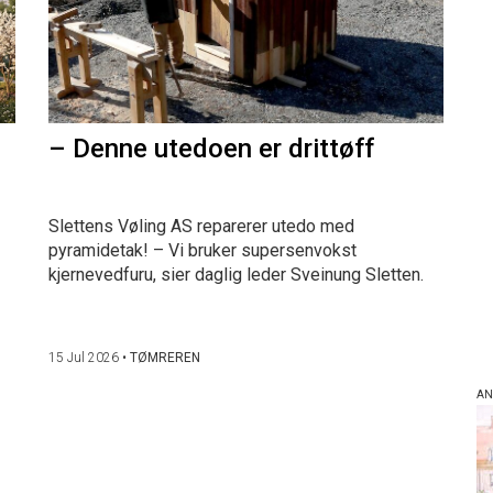
– Denne utedoen er drittøff
Slettens Vøling AS reparerer utedo med
pyramidetak! – Vi bruker supersenvokst
kjernevedfuru, sier daglig leder Sveinung Sletten.
15 Jul 2026
•
TØMREREN