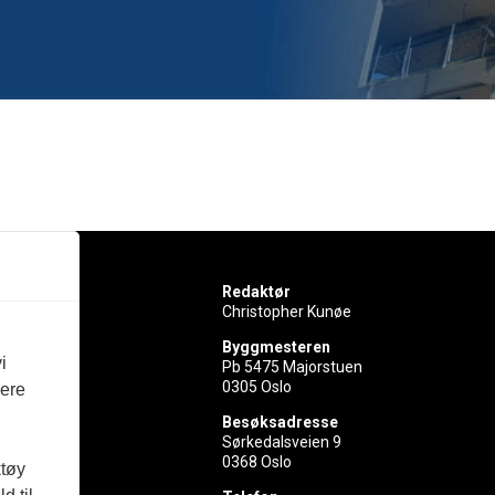
Redaktør
Christopher Kunøe
Byggmesteren
i
Pb 5475 Majorstuen
0305 Oslo
vere
rer
Besøksadresse
Sørkedalsveien 9
ed
0368 Oslo
ktøy